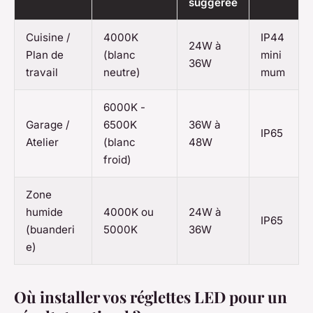
suggérée
Cuisine /
4000K
IP44
24W à
Plan de
(blanc
mini
36W
travail
neutre)
mum
6000K -
Garage /
6500K
36W à
IP65
Atelier
(blanc
48W
froid)
Zone
humide
4000K ou
24W à
IP65
(buanderi
5000K
36W
e)
Où installer vos réglettes LED pour un