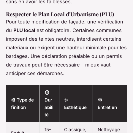
sans en avoir les faiblesses.
Respecter le Plan Local d'Urbanisme (PLU)
Pour toute modification de façade, une vérification
du
PLU local
est obligatoire. Certaines communes
imposent des teintes neutres, interdisent certains
matériaux ou exigent une hauteur minimale pour les
bardages. Une déclaration préalable ou un permis
de travaux peut être nécessaire - mieux vaut
anticiper ces démarches.
⏱️
🎨 Type de
Dur
✨
🧼
finition
abili
Esthétique
Entretien
té
15-
Classique,
Nettoyage