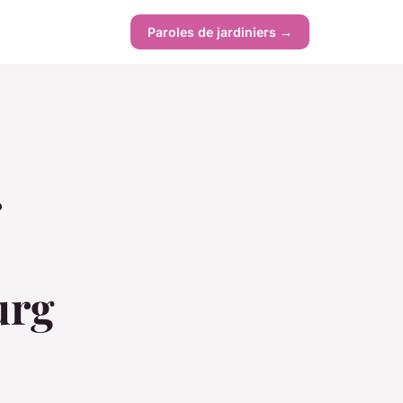
Paroles de jardiniers →
r
urg