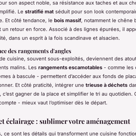
pour son aspect noble, sa résistance aux taches et aux ch
mplifié. Le
stratifié mat
séduit pour son look contemporain
re. Et côté tendance, le
bois massif
, notamment le chêne 
it un retour en force. Associé à des lignes épurées, il app
ité, dans un esprit à la fois scandinave et alsacien.
ce des rangements d'angles
de cuisine, souvent sous-exploités, deviennent des atou
ts malins. Les
rangements escamotables
- comme les 
èmes à bascule - permettent d’accéder aux fonds de plac
nner. Et côté praticité, intégrer une
trieuse à déchets
da
c’est gagner de la place et simplifier le tri au quotidien
compte - mieux vaut l’optimiser dès le départ.
 et éclairage : sublimer votre aménagement
s, ce sont les détails qui transforment une cuisine foncti