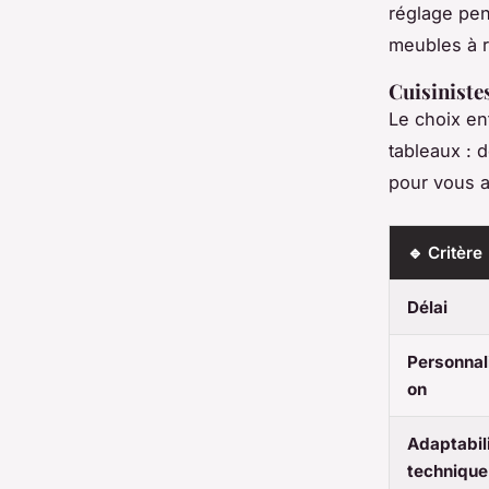
réglage pen
meubles à r
Cuisiniste
Le choix en
tableaux : d
pour vous a
🔹 Critère
Délai
Personnal
on
Adaptabil
technique