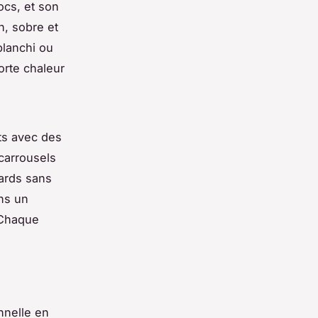
ocs, et son
, sobre et
blanchi ou
orte chaleur
ts avec des
carrousels
ards sans
ns un
. Chaque
onnelle en