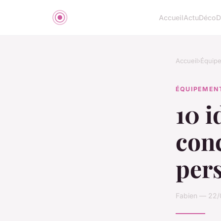
Accueil
Actu
Déco
D
Accueil
›
Équip
ÉQUIPEMEN
10 i
conc
per
Fabien — 22/