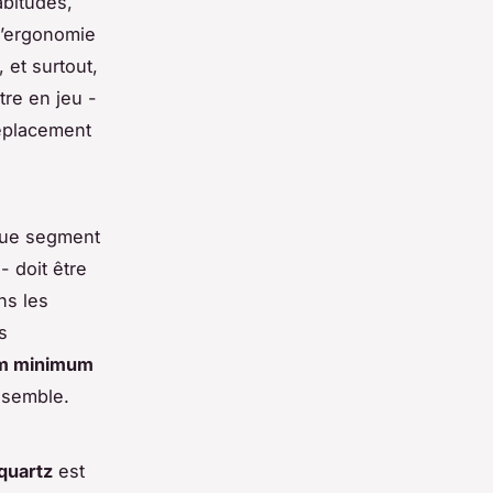
abitudes,
l’ergonomie
 et surtout,
re en jeu -
déplacement
aque segment
 - doit être
ns les
s
m minimum
nsemble.
quartz
est