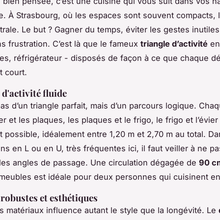
 bien pensée, c’est une cuisine qui vous suit dans vos h
se. À Strasbourg, où les espaces sont souvent compacts, 
rale. Le but ? Gagner du temps, éviter les gestes inutiles,
ns frustration. C’est là que le fameux
triangle d’activité
ent
ues, réfrigérateur - disposés de façon à ce que chaque 
t court.
 d'activité fluide
t pas d’un triangle parfait, mais d’un parcours logique. Ch
er et les plaques, les plaques et le frigo, le frigo et l’évier
rt possible, idéalement entre 1,20 m et 2,70 m au total. Da
ns en L ou en U, très fréquentes ici, il faut veiller à ne pa
les angles de passage. Une circulation dégagée de
90 c
meubles est idéale pour deux personnes qui cuisinent e
robustes et esthétiques
s matériaux influence autant le style que la longévité. Le