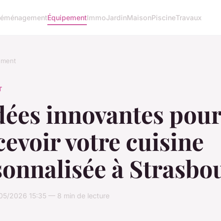
éménagement
Équipement
Immo
Jardin
Maison
Piscine
Travaux
ement
T
dées innovantes pou
evoir votre cuisine
sonnalisée à Strasbo
05/2026 15:35 — 8 min de lecture