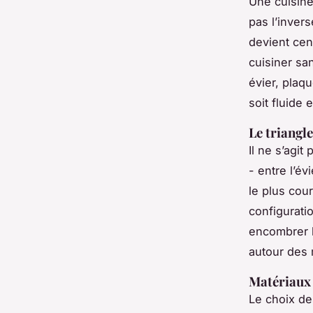
Une cuisine
pas l’inver
devient cent
cuisiner sa
évier, plaq
soit fluide e
Le triangle
Il ne s’agi
- entre l’évi
le plus cou
configuratio
encombrer 
autour des 
Matériaux 
Le choix de