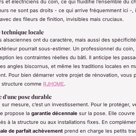
s et électriciens du coin, ce qui fluidifie l’ensemble du ch
rs ne sont pas droits - ce qui arrive fréquemment ici -, i
avec des fileurs de finition, invisibles mais cruciaux.
e technique locale
 alsaciennes ont du caractère, mais aussi des spécificit
xtérieur pourrait sous-estimer. Un professionnel du coin, l
ption les contraintes réelles du bâti. Il anticipe les pass
 les angles biscornus, et même les traditions locales en m
t. Pour bien démarrer votre projet de rénovation, vous 
e structure comme
RJHOME
.
e d'une pose durable
 sur mesure, c’est un investissement. Pour le protéger, v
ire propose la
garantie décennale
sur la pose. Elle couvre
és à la structure ou aux installations fixes. En complémen
gale de parfait achèvement
prend en charge les petits tra