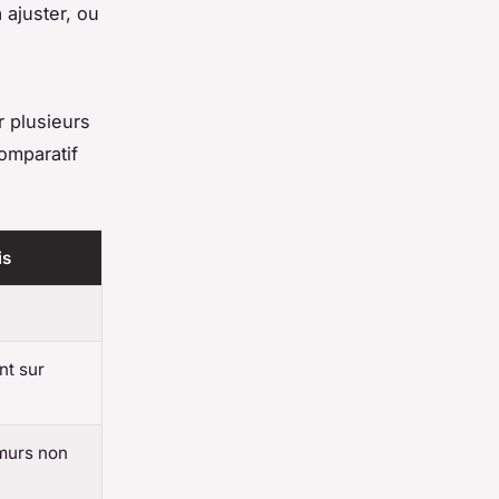
 ajuster, ou
r plusieurs
comparatif
is
nt sur
 murs non