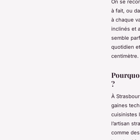
On se recon
à fait, ou d
à chaque va
inclinés et
semble parf
quotidien et
centimètre.
Pourquoi
?
À Strasbour
gaines tech
cuisinistes
l’artisan s
comme des c