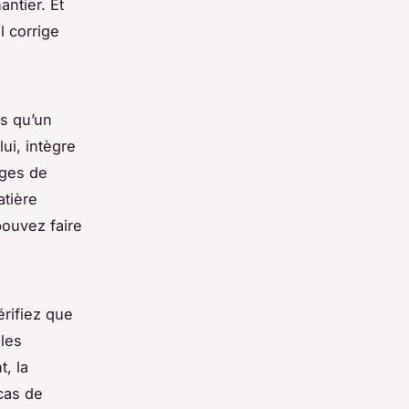
antier. Et
l corrige
és qu’un
ui, intègre
ages de
atière
pouvez faire
érifiez que
 les
t, la
cas de