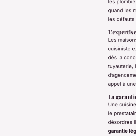
les plombier
quand les mu
les défauts 
L'expertis
Les maisons
cuisiniste e
dès la conce
tuyauterie,
d’agencemen
appel à un
La garanti
Une cuisine
le prestata
désordres li
garantie lé