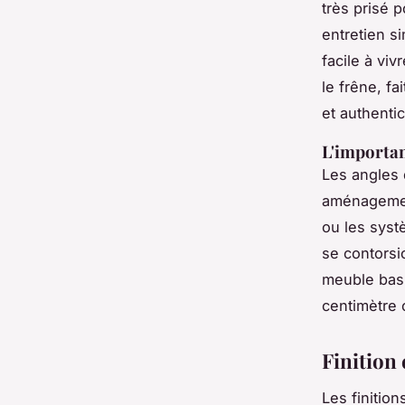
très prisé 
entretien si
facile à viv
le frêne, fa
et authentic
L'importan
Les angles 
aménagemen
ou les syst
se contorsio
meuble bas, 
centimètre 
Finition
Les finition