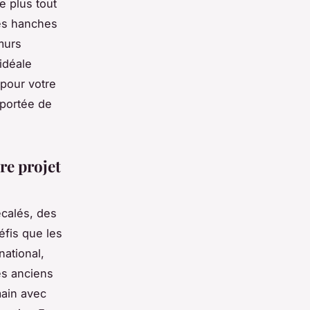
e plus tout
 les hanches
murs
idéale
pour votre
 portée de
re projet
écalés, des
fis que les
national,
es anciens
main avec